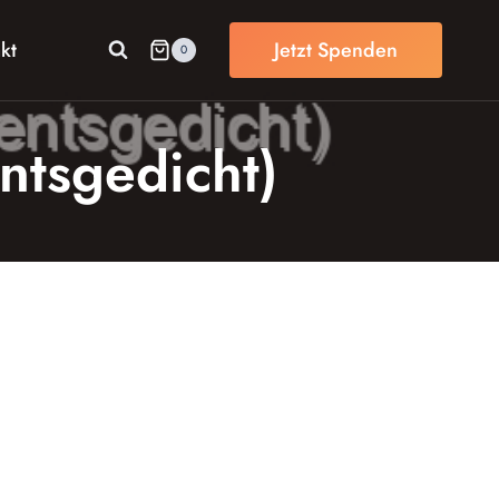
kt
Jetzt Spenden
0
ntsgedicht)