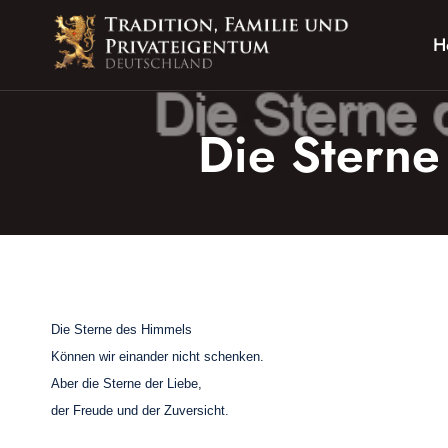
Zum
Inhalt
H
springen
Die Sterne
Die Sterne des Himmels
Können wir einander nicht schenken.
Aber die Sterne der Liebe,
der Freude und der Zuversicht.