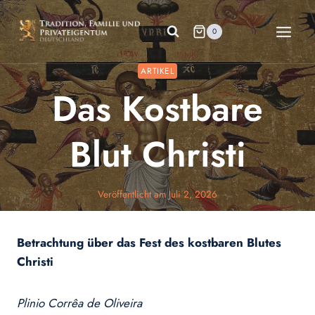
Zum
Inhalt
0
springen
ARTIKEL
Das Kostbare
Blut Christi
Veröffentlicht am
Juli 2, 2026
Betrachtung über das Fest des kostbaren Blutes
Christi
Plinio Corrêa de Oliveira