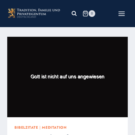
Zum
Inhalt
0
springen
BIBELZITATE
|
MEDITATION