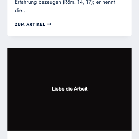
Erfahrung bezeugen (Röm. 14, 17); er nennt
die…
DAS
ZUM ARTIKEL
REICH
GOTTES