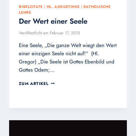
BIBELZITATE
|
HL. AUGUSTINUS
|
KATHOLISCHE
LEHRE
Der Wert einer Seele
Veröffentlicht am
Februar 17, 2015
Eine Seele, „Die ganze Welt wiegt den Wert
einer einzigen Seele nicht auf!“ (Hl.
Gregor) „Die Seele ist Gottes Ebenbild und
Gottes Odem;…
DER
ZUM ARTIKEL
WERT
EINER
SEELE