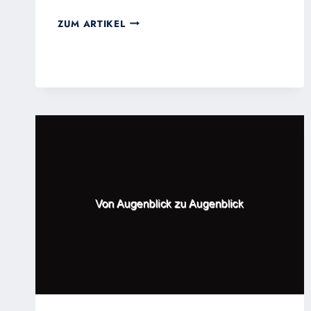
DER
ZUM ARTIKEL
SEGEN
DES
PRIESTERS
–
III