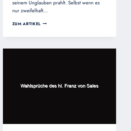
seinem Unglauben prahlt. Selbst wenn es
nur zweifelhaft…
WENN
ZUM ARTIKEL
ES
ABER
EINE
HÖLLE
GIBT…