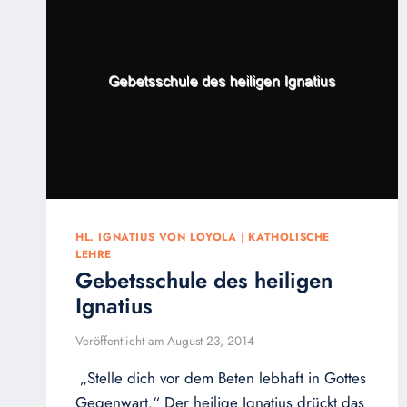
HL. IGNATIUS VON LOYOLA
|
KATHOLISCHE
LEHRE
Gebetsschule des heiligen
Ignatius
Veröffentlicht am
August 23, 2014
„Stelle dich vor dem Beten lebhaft in Gottes
Gegenwart.“ Der heilige Ignatius drückt das