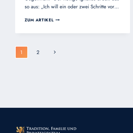
so aus: „Ich will ein oder zwei Schritte vor…
GEBETSSCHULE
ZUM ARTIKEL
DES
HEILIGEN
IGNATIUS
Seitennavigation
Nächste
1
2
Seite