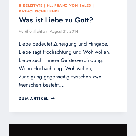
BIBELZITATE
|
HL. FRANZ VON SALES
|
KATHOLISCHE LEHRE
Was ist Liebe zu Gott?
Veröffentlicht am
August 31, 2014
Liebe bedeutet Zuneigung und Hingabe.
Liebe sagt Hochachtung und Wohlwollen.
Liebe sucht innere Geistesverbindung.
Wenn Hochachtung, Wohlwollen,
Zuneigung gegenseitig zwischen zwei
Menschen besteht,…
WAS
ZUM ARTIKEL
IST
LIEBE
ZU
GOTT?