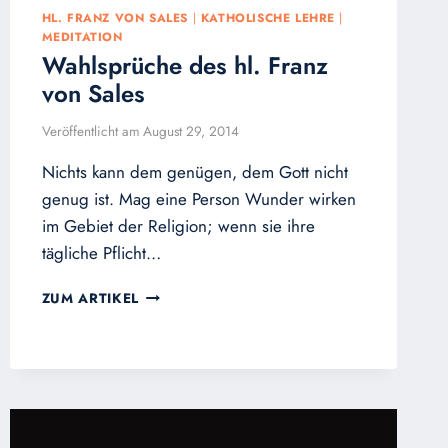
HL. FRANZ VON SALES
|
KATHOLISCHE LEHRE
|
MEDITATION
Wahlsprüche des hl. Franz
von Sales
Veröffentlicht am
August 29, 2014
Nichts kann dem genügen, dem Gott nicht
genug ist. Mag eine Person Wunder wirken
im Gebiet der Religion; wenn sie ihre
tägliche Pflicht…
WAHLSPRÜCHE
ZUM ARTIKEL
DES
HL.
FRANZ
VON
SALES