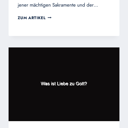
jener mächtigen Sakramente und der…
ICH
ZUM ARTIKEL
GLAUBE
AN
DIE
GEMEINSCHAFT
DER
HEILIGEN