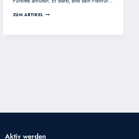
Fürbitte anrufen. Er starb, ehe sein Flehruf…
WARUM
ZUM ARTIKEL
IN
DIE
KIRCHE
GEHEN?
Aktiv werden