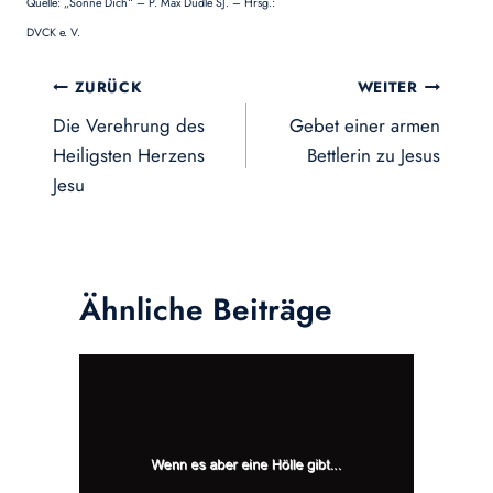
Quelle: „Sonne Dich“ – P. Max Dudle SJ. – Hrsg.:
DVCK e. V.
Beitragsnavigation
ZURÜCK
WEITER
Die Verehrung des
Gebet einer armen
Heiligsten Herzens
Bettlerin zu Jesus
Jesu
Ähnliche Beiträge