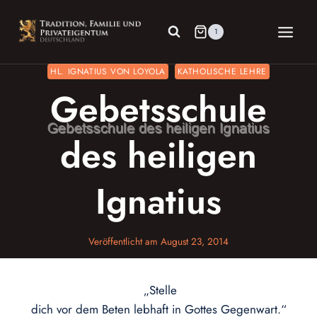
Zum
Inhalt
1
springen
HL. IGNATIUS VON LOYOLA
KATHOLISCHE LEHRE
Gebetsschule
des heiligen
Ignatius
Veröffentlicht am
August 23, 2014
„Stelle
dich vor dem Beten lebhaft in Gottes Gegenwart.“