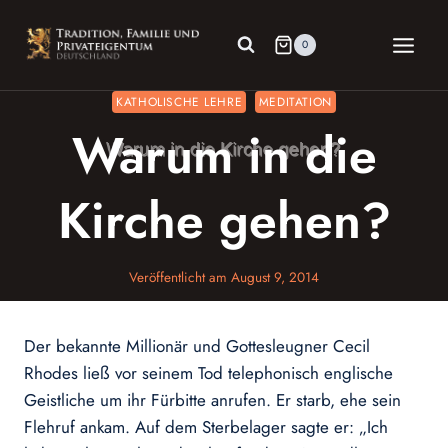
Zum
Inhalt
0
springen
KATHOLISCHE LEHRE
MEDITATION
Warum in die
Kirche gehen?
Veröffentlicht am
August 9, 2014
Der bekannte Millionär und Gottesleugner Cecil
Rhodes ließ vor seinem Tod telephonisch englische
Geistliche um ihr Fürbitte anrufen. Er starb, ehe sein
Flehruf ankam. Auf dem Sterbelager sagte er: „Ich