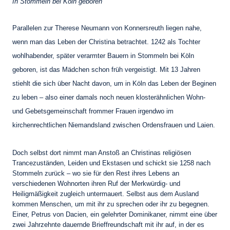
In Stommeln bei Köln geboren
Parallelen zur Therese Neumann von Konnersreuth liegen nahe,
wenn man das Leben der Christina betrachtet. 1242 als Tochter
wohlhabender, später verarmter Bauern in Stommeln bei Köln
geboren, ist das Mädchen schon früh vergeistigt. Mit 13 Jahren
stiehlt die sich über Nacht davon, um in Köln das Leben der Beginen
zu leben – also einer damals noch neuen klosterähnlichen Wohn-
und Gebetsgemeinschaft frommer Frauen irgendwo im
kirchenrechtlichen Niemandsland zwischen Ordensfrauen und Laien.
Doch selbst dort nimmt man Anstoß an Christinas religiösen
Trancezuständen, Leiden und Ekstasen und schickt sie 1258 nach
Stommeln zurück – wo sie für den Rest ihres Lebens an
verschiedenen Wohnorten ihren Ruf der Merkwürdig- und
Heiligmäßigkeit zugleich untermauert. Selbst aus dem Ausland
kommen Menschen, um mit ihr zu sprechen oder ihr zu begegnen.
Einer, Petrus von Dacien, ein gelehrter Dominikaner, nimmt eine über
zwei Jahrzehnte dauernde Brieffreundschaft mit ihr auf, in der es