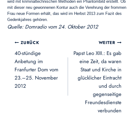
wird mit kriminaltechnischen Methoden ein Phantombild erstellt. Ob
mit dieser neu gewonnenen Kontur auch die Verehrung der frommen
Frau neue Formen erhält, das wird im Herbst 2013 zum Fazit des
Gedenkjahres gehören.
Quelle: Domradio vom 24. Oktober 2012
Beitragsnavigation
ZURÜCK
WEITER
40-stündige
Papst Leo XIII.: Es gab
Anbetung im
eine Zeit, da waren
Franfurter Dom vom
Staat und Kirche in
23.–25. November
glücklicher Eintracht
2012
und durch
gegenseitige
Freundesdienste
verbunden