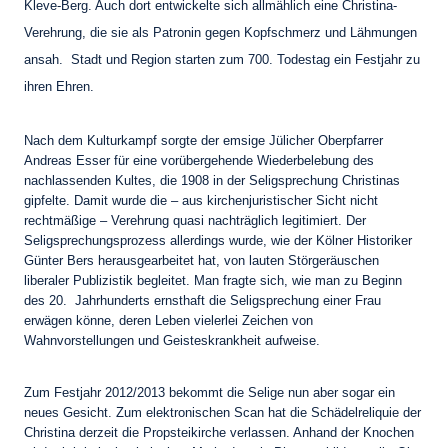
Kleve-Berg. Auch dort entwickelte sich allmählich eine Christina-
Verehrung, die sie als Patronin gegen Kopfschmerz und Lähmungen
ansah. Stadt und Region starten zum 700. Todestag ein Festjahr zu
ihren Ehren.
Nach dem Kulturkampf sorgte der emsige Jülicher Oberpfarrer
Andreas Esser für eine vorübergehende Wiederbelebung des
nachlassenden Kultes, die 1908 in der Seligsprechung Christinas
gipfelte. Damit wurde die – aus kirchenjuristischer Sicht nicht
rechtmäßige – Verehrung quasi nachträglich legitimiert. Der
Seligsprechungsprozess allerdings wurde, wie der Kölner Historiker
Günter Bers herausgearbeitet hat, von lauten Störgeräuschen
liberaler Publizistik begleitet. Man fragte sich, wie man zu Beginn
des 20. Jahrhunderts ernsthaft die Seligsprechung einer Frau
erwägen könne, deren Leben vielerlei Zeichen von
Wahnvorstellungen und Geisteskrankheit aufweise.
Zum Festjahr 2012/2013 bekommt die Selige nun aber sogar ein
neues Gesicht. Zum elektronischen Scan hat die Schädelreliquie der
Christina derzeit die Propsteikirche verlassen. Anhand der Knochen