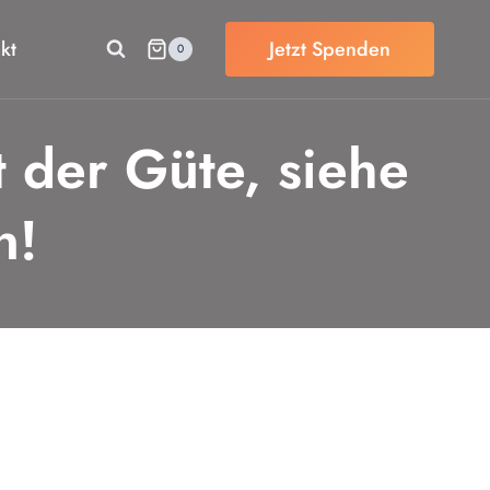
kt
Jetzt Spenden
0
 der Güte, siehe
n!