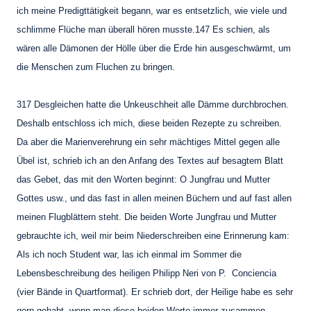
ich meine Predigttätigkeit begann, war es entsetzlich,
wie viele und
schlimme Flüche man überall hören musste.147 Es schien, als
wären alle
Dämonen der Hölle über die Erde hin ausgeschwärmt, um
die Menschen zum Fluchen zu
bringen.
317 Desgleichen hatte die Unkeuschheit alle Dämme durchbrochen.
Deshalb entschloss ich
mich, diese beiden Rezepte zu schreiben.
Da aber die Marienverehrung ein sehr mächtiges
Mittel gegen alle
Übel ist, schrieb ich an den Anfang des Textes auf besagtem Blatt
das Gebet, das mit den Worten beginnt: O Jungfrau und Mutter
Gottes usw., und das fast
in allen meinen Büchern und auf fast allen
meinen Flugblättern steht.
Die beiden Worte Jungfrau und Mutter
gebrauchte ich, weil mir beim Niederschreiben eine Erinnerung
kam:
Als ich noch Student war, las ich einmal im Sommer die
Lebensbeschreibung des
heiligen Philipp Neri von P. Conciencia
(vier Bände in Quartformat). Er schrieb dort, der
Heilige habe es sehr
gern gehabt, wenn man diese beiden Worte immer zusammen