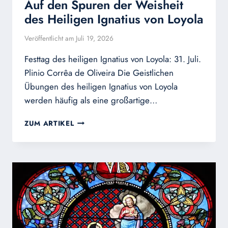
Auf den Spuren der Weisheit
des Heiligen Ignatius von Loyola
Veröffentlicht am
Juli 19, 2026
Festtag des heiligen Ignatius von Loyola: 31. Juli.
Plinio Corrêa de Oliveira Die Geistlichen
Übungen des heiligen Ignatius von Loyola
werden häufig als eine großartige…
AUF
ZUM ARTIKEL
DEN
SPUREN
DER
WEISHEIT
DES
HEILIGEN
IGNATIUS
VON
LOYOLA