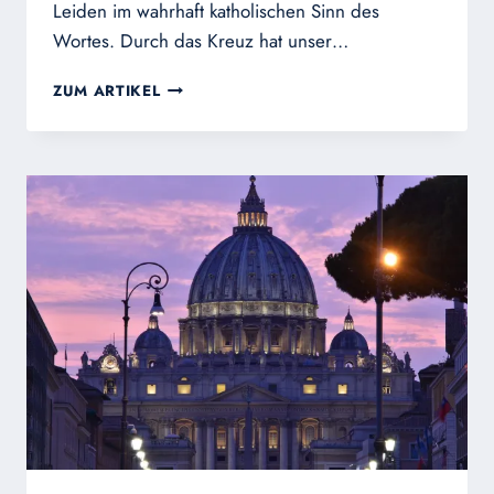
Leiden im wahrhaft katholischen Sinn des
Wortes. Durch das Kreuz hat unser…
FASTENZEITLICHE
ZUM ARTIKEL
BETRACHTUNGEN
ÜBER
DAS
LEIDEN
CHRISTI
–
TEIL
I