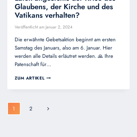
Glaubens, der Kirche und des
Vatikans verhalten?
Veröffentlicht am
Januar 2, 2024
Die erwähnte Gebetsaktion beginnt am ersten
Samstag des Januars, also am 6. Januar. Hier
werden alle Details erläutret werden. 🙏 Ihre
Patenschaft für…
GESPRÄCH
ZUM ARTIKEL
MIT
EXZ.
ATHANASIUS
SCHNEIDER:
Seitennavigation
Nächste
1
2
WIE
SOLLEN
Seite
SICH
LAIEN
ANGESICHTS