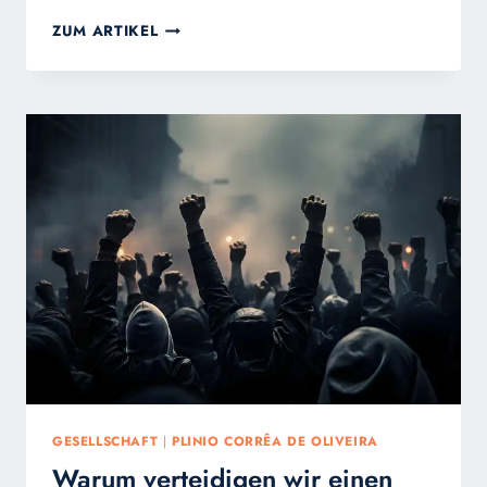
DIE
ZUM ARTIKEL
MISSION
DER
LAIEN
HEUTE:
TREUE
UND
HOFFNUNG
GESELLSCHAFT
|
PLINIO CORRÊA DE OLIVEIRA
Warum verteidigen wir einen