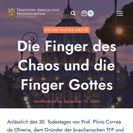
Zum
Inhalt
0
springen
HEILIGE MUTTER KIRCHE
Die Finger des
Chaos und die
Finger Gottes
Veröffentlicht am
September 15, 2025
Anlässlich des 30. Todestages von Prof. Plinio Correa
de Oliveira, dem Gründer der brasilianischen TFP und