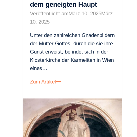
dem geneigten Haupt
Veröffentlicht am
März 10, 2025
März
10, 2025
Unter den zahlreichen Gnadenbildern
der Mutter Gottes, durch die sie ihre
Gunst erweist, befindet sich in der
Klosterkirche der Karmeliten in Wien
eines…
Gnadenbild
Zum Artikel
–
Maria
mit
dem
geneigten
Haupt