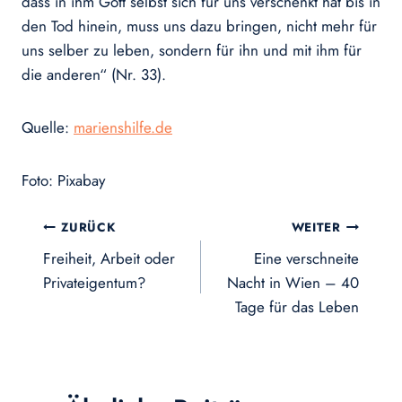
dass in ihm Gott selbst sich für uns verschenkt hat bis in
den Tod hinein, muss uns dazu bringen, nicht mehr für
uns selber zu leben, sondern für ihn und mit ihm für
die anderen“ (Nr. 33).
Quelle:
marienshilfe.de
Foto: Pixabay
Beitragsnavigation
ZURÜCK
WEITER
Freiheit, Arbeit oder
Eine verschneite
Privateigentum?
Nacht in Wien – 40
Tage für das Leben