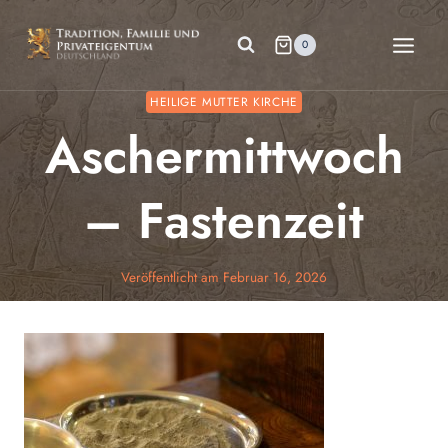
Zum
Inhalt
0
springen
HEILIGE MUTTER KIRCHE
Aschermittwoch
– Fastenzeit
Veröffentlicht am
Februar 16, 2026