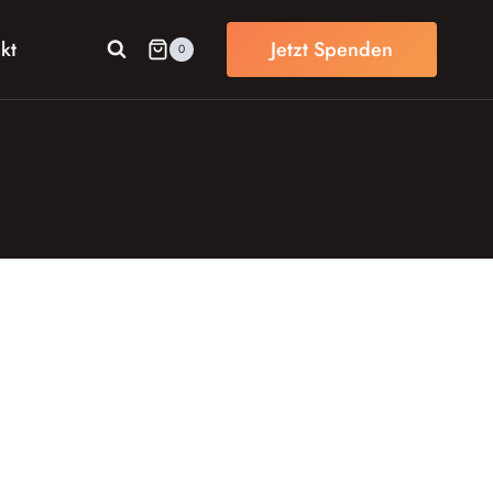
kt
Jetzt Spenden
0