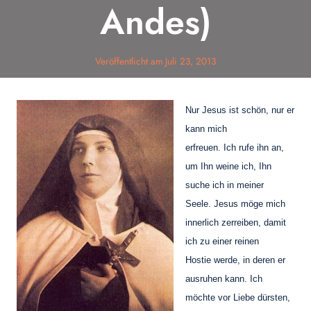
Andes)
Veröffentlicht am
Juli 23, 2013
Nur Jesus ist schön, nur er
kann mich
erfreuen. Ich rufe ihn an,
um Ihn weine ich, Ihn
suche ich in meiner
Seele. Jesus möge mich
innerlich zerreiben, damit
ich zu einer reinen
Hostie werde, in deren er
ausruhen kann. Ich
möchte vor Liebe dürsten,