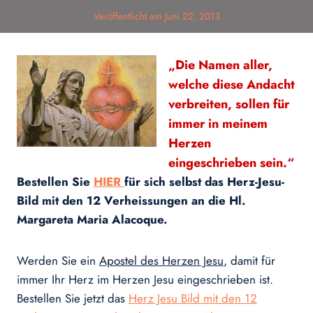
Veröffentlicht am
Juni 22, 2013
„Die Namen aller,
welche diese Andacht
verbreiten, sollen für
immer in meinem
Herzen
eingeschrieben sein.“
Bestellen Sie
HIER
für sich selbst das Herz-Jesu-
Bild mit den 12 Verheissungen an die Hl.
Margareta Maria Alacoque.
Werden Sie ein
Apostel des Herzen Jesu
, damit für
immer Ihr Herz im Herzen Jesu eingeschrieben ist.
Bestellen Sie jetzt das
Herz Jesu Bild mit den 12