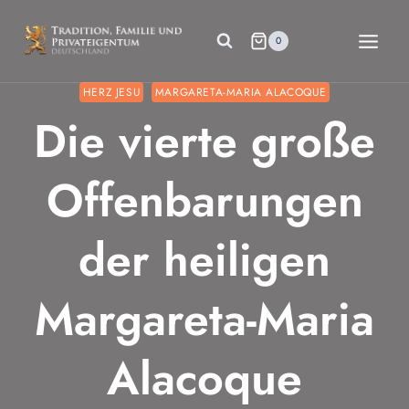
Zum
Inhalt
0
springen
HERZ JESU
MARGARETA-MARIA ALACOQUE
Die vierte große
Offenbarungen
der heiligen
Margareta-Maria
Alacoque