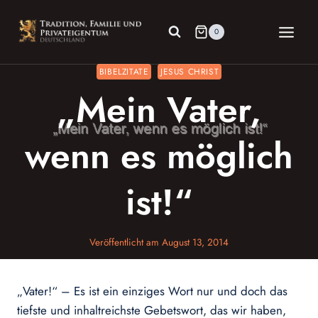
Zum
Inhalt
0
springen
BIBELZITATE
JESUS CHRIST
„Mein Vater,
wenn es möglich
ist!“
Veröffentlicht am
August 13, 2014
„Vater!“ – Es ist ein einziges Wort nur und doch das
tiefste und inhaltreichste Gebetswort, das wir haben,