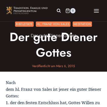
Zum
Inhalt
0
springen
BIBELZITATE
HL. FRANZ VON SALES
MEDITATION
Der gute Diener
Gottes
Veröffentlicht am
März 6, 2015
Nach
dem hl. Franz von Sales ist jener ein guter Diener
Gottes:
1.
der den festen Entschluss hat, Gottes Willen zu