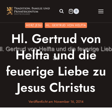
Zum
Inhalt
0
springen
HERZ JESU
HL. GERTRUD VON HELFTA
Hl. Gertrud von
Helfta und die
feuerige Liebe zu
Jesus Christus
Veröffentlicht am
November 16, 2014