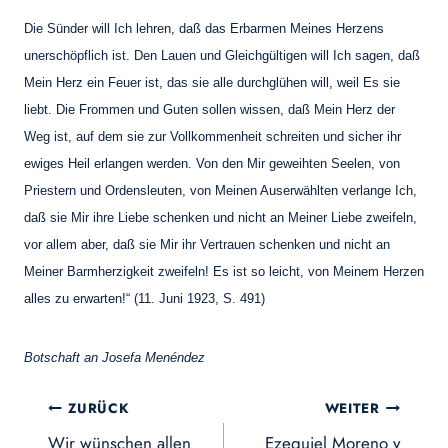
Die Sünder will Ich lehren, daß das Erbarmen Meines Herzens
unerschöpflich ist. Den Lauen und Gleichgültigen will Ich sagen, daß
Mein Herz ein Feuer ist, das sie alle durchglühen will, weil Es sie
liebt. Die Frommen und Guten sollen wissen, daß Mein Herz der
Weg ist, auf dem sie zur Vollkommenheit schreiten und sicher ihr
ewiges Heil erlangen werden. Von den Mir geweihten Seelen, von
Priestern und Ordensleuten, von Meinen Auserwählten verlange Ich,
daß sie Mir ihre Liebe schenken und nicht an Meiner Liebe zweifeln,
vor allem aber, daß sie Mir ihr Vertrauen schenken und nicht an
Meiner Barmherzigkeit zweifeln! Es ist so leicht, von Meinem Herzen
alles zu erwarten!“ (11. Juni 1923, S. 491)
Botschaft an Josefa Menéndez
Beitragsnavigation
ZURÜCK
WEITER
Wir wünschen allen
Ezequiel Moreno y