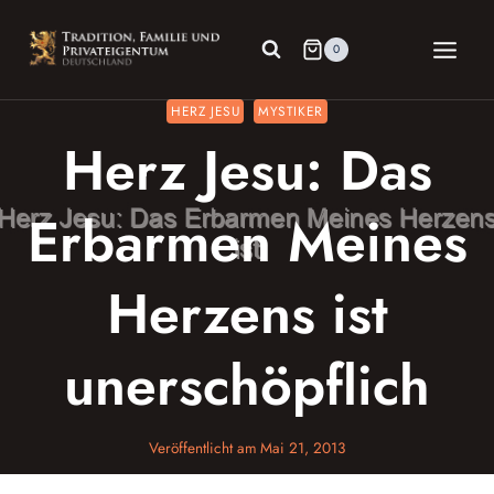
Zum
Inhalt
0
springen
HERZ JESU
MYSTIKER
Herz Jesu: Das
Erbarmen Meines
Herzens ist
unerschöpflich
Veröffentlicht am
Mai 21, 2013