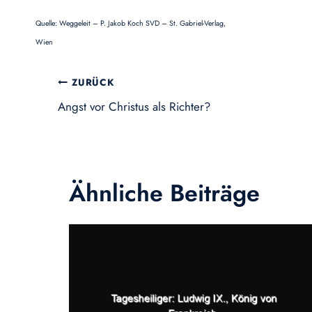
Quelle: Weggeleit – P. Jakob Koch SVD – St. Gabriel-Verlag,
Wien
Beitragsnavigation
ZURÜCK
Angst vor Christus als Richter?
Ähnliche Beiträge