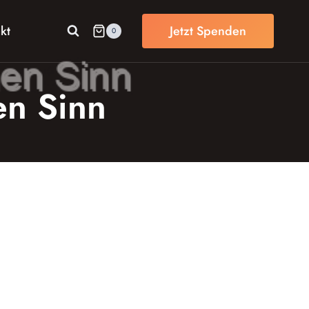
kt
Jetzt Spenden
0
en Sinn