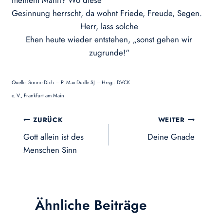
meinem Mann? Wo diese
Gesinnung herrscht, da wohnt Friede, Freude, Segen.
Herr, lass solche
Ehen heute wieder entstehen, „sonst gehen wir
zugrunde!“
Quelle: Sonne Dich – P. Max Dudle SJ – Hrsg.: DVCK
e. V., Frankfurt am Main
Beitragsnavigation
ZURÜCK
WEITER
Gott allein ist des
Deine Gnade
Menschen Sinn
Ähnliche Beiträge