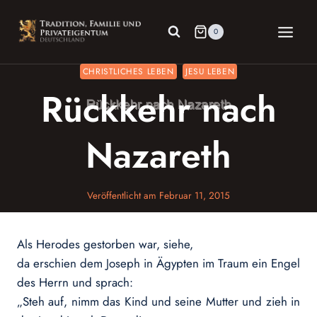
Zum
Inhalt
0
springen
CHRISTLICHES LEBEN
JESU LEBEN
Rückkehr nach
Nazareth
Veröffentlicht am
Februar 11, 2015
Als Herodes gestorben war, siehe,
da erschien dem Joseph in Ägypten im Traum ein Engel
des Herrn und sprach:
„Steh auf, nimm das Kind und seine Mutter und zieh in