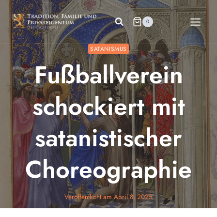
Zum
Inhalt
0
springen
SATANISMUS
Fußballverein
schockiert mit
satanistischer
Choreographie
Veröffentlicht am
April 8, 2025