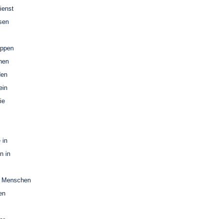
ienst
esen
uppen
chen
den
ein
ie
 in
n in
n Menschen
en