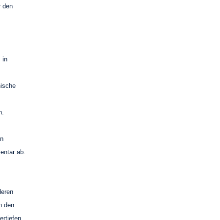
r den
 in
nische
n.
in
entar ab:
deren
n den
ertiefen