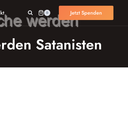
kt
Jetzt Spenden
0
rden Satanisten