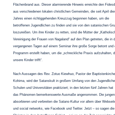
Flächenbrand aus. Dieser alarmierende Hinweis erreichte den Fidesd
aus verschiedenen lokalen christlichen Gemeinden, die seit April di
Jahres einen richtiggehenden Kreuzzug begonnen haben, um die
betroffenen Jugendlichen zu finden und sie von den satanischen Gr
loszureißen. Um ihre Kinder zu retten, sind die Mütter der „Katholis
Vereinigung der Frauen von Nagaland“ auf den Plan getreten, die in 
vergangenen Tagen auf einem Seminar ihre große Sorge betont und 
Programm erstellt haben, um die „schreckliche Praxis aufzuhalten, d
unsere Kinder trifft“.
Nach Aussagen des Rev. Zotuo Kiewhuo, Pastor der Baptistenkirche
Kohima, wird der Satanskult in großem Umfang von den Jugendliche
Schulen und Universitäten praktiziert; in den letzten fünf Jahren hat
das Phänomen bemerkenswerte Ausmaße angenommen. Die junge
absorbieren und verbreiten die Satans-Kultur vor allem über Webseit
und social networks, wie Facebook und Twitter. Jetzt – so sagen die