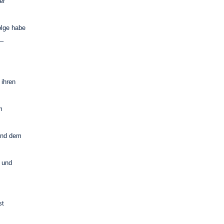
er
olge habe
 –
 ihren
m
und dem
n und
st