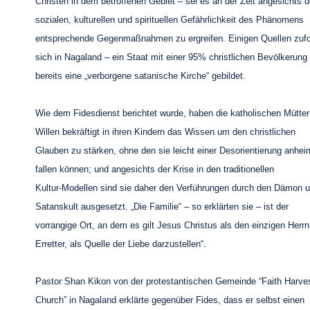
Christen in dem betroffenen Gebiet – sei es an der Zeit angesichts d
sozialen, kulturellen und spirituellen Gefährlichkeit des Phänomens
entsprechende Gegenmaßnahmen zu ergreifen. Einigen Quellen zuf
sich in Nagaland – ein Staat mit einer 95% christlichen Bevölkerung
bereits eine „verborgene satanische Kirche“ gebildet.
Wie dem Fidesdienst berichtet wurde, haben die katholischen Mütter
Willen bekräftigt in ihren Kindern das Wissen um den christlichen
Glauben zu stärken, ohne den sie leicht einer Desorientierung anhei
fallen können; und angesichts der Krise in den traditionellen
Kultur-Modellen sind sie daher den Verführungen durch den Dämon 
Satanskult ausgesetzt. „Die Familie“ – so erklärten sie – ist der
vorrangige Ort, an dem es gilt Jesus Christus als den einzigen Herr
Erretter, als Quelle der Liebe darzustellen“.
Pastor Shan Kikon von der protestantischen Gemeinde “Faith Harve
Church” in Nagaland erklärte gegenüber Fides, dass er selbst einen