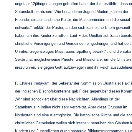
ungefähr 12jährigen Jungen getroffen habe, der ihm erzählte, dass e
Satanskult prkatiziere. Wie bei anderen Jugend-Moden „zählen die
Freunde, die ausländische Kultur, die Massenmedien und die social
networks“, erklärt der Pastor, an den sich zahlreiche Eltern gewandt
haben um ihre Kinder zu retten. Laut Fides-Quellen „ist Satan bereits
christliche Vereinigungen und Gemeinden eingedrungen und hat dort
Unruhe. Gegenseitiges Misstrauen, Spaltung bewirkt“ , und die sata
Sekte „hat möglicherweise Priester und Missionare, um die Christen
irrezuführen, sie gegen Gott aufzuwiegeln und ihr Reich auszudehne
P. Charles Irudayam, der Sekretär der Kommission „Justitia et Pax“ 
der indischen Bischofskonferenz gab Fides gegenüber diesen Komm
„Wir sind schockiert über diese Nachrichten. Allerdings ist der
Satanismus in Indien nicht sehr verbreitet. Aber diese Gruppen im
Nordosten sind eine Alarmglocke. Die katholische Kirche und die an
christlichen Gemeinden wollen sich intensiv bemühen den Glauben i
Kindern und Jugendlichen durch pastorale Bildungsprogrammen zu v