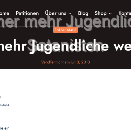
ome
Petitionen
Über uns
Blog
Shop
Konta
SATANISMUS
mehr Jugendliche we
Veröffentlicht am
Juli 3, 2013
en,
social
r
ie ein