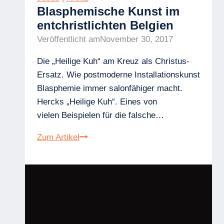
Blasphemische Kunst im
entchristlichten Belgien
Veröffentlicht am
November 30, 2017
Die „Heilige Kuh“ am Kreuz als Christus-
Ersatz. Wie postmoderne Installationskunst
Blasphemie immer salonfähiger macht.
Hercks „Heilige Kuh“. Eines von
vielen Beispielen für die falsche…
Blasphemische
Zum Artikel
Kunst
im
entchristlichten
Belgien