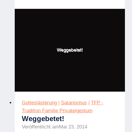
von
Blasphemie
Gotteslästerung
|
Satanismus
|
TFP -
Tradition Familie Privateigentum
Weggebetet!
Veröffentlicht am
Mai 23, 2014