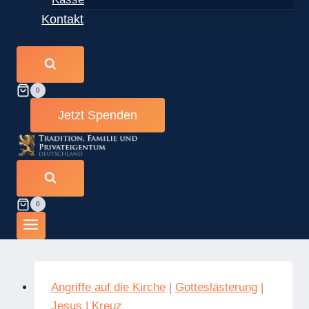
Kontakt
0
Jetzt Spenden
0
Angriffe auf die Kirche
|
Gotteslästerung
|
Jesus
|
Kreuz