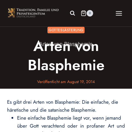
Zum
Inhalt
0
springen
GOTTESLÄSTERUNG
Arten von
Blasphemie
Veröffentlicht am
August 19, 2014
Es gibt drei Arten von Blasphemie: Die einfache, die
häretische und die satanische Blasphemie.
Eine einfache Blasphemie liegt vor, wenn jemand
über Gott verachtend oder in profaner Art und