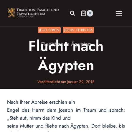
Zum
Inhalt
0
springen
JESU LEBEN
JESUS CHRISTUS
Flucht nach
Ägypten
Veröffentlicht am
Januar 29, 2015
Nach ihrer Abreise erschien ein
Engel des Herrn dem Joseph im Traum und sprach:
„Steh auf, nimm das Kind und
seine Mutter und fliehe nach Ägypten. Dort bleibe, bis