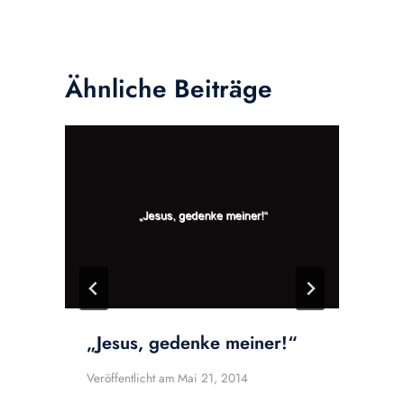
Ähnliche Beiträge
„Jesus, gedenke meiner!“
Veröffentlicht am
Mai 21, 2014
V