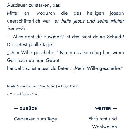
Ausdauer zu stärken, das
Mittel an, wodurch die des heiligen Joseph
unerschütterlich war;
er hatte Jesus und seine Mutter
bei sich!
– Alles geht dir zuwider? Ist das nicht deine Schuld?
Do betest ja alle Tage:
„Dein Wille geschehe.“ Nimm es also ruhig hin, wenn
Gott nach deinem Gebet
handelt; sonst musst du Beten: „Mein Wille geschehe.“
Quelle: Sonne Dich – P. Max Dudle SJ – Hrsg.: DVCK
e. V., Frankfurt am Main
Beitragsnavigation
ZURÜCK
WEITER
Gedanken zum Tage
Ehrfurcht und
Wohlwollen