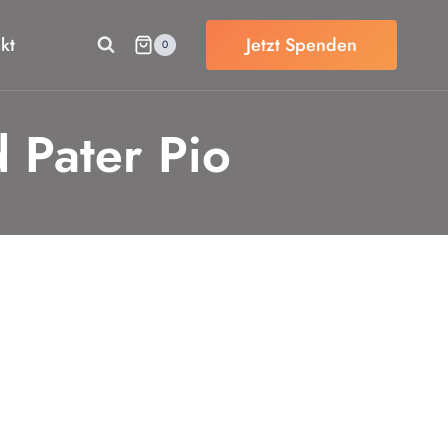
kt
Jetzt Spenden
0
 Pater Pio