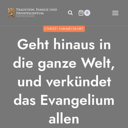
Zum
Inhalt
0
springen
CHRISTI HIMMELFAHRT
Geht hinaus in
die ganze Welt,
und verkündet
das Evangelium
allen