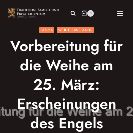
Zum
Inhalt
0
springen
FATIMA
WEIHE RUSSLANDS
Vorbereitung für
die Weihe am
25. März:
Erscheinungen
des Engels