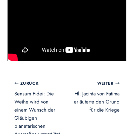
Beitragsnavigation
ZURÜCK
WEITER
Sensum Fidei: Die
Hl. Jacinta von Fatima
Weihe wird von
erläuterte den Grund
einem Wunsch der
für die Kriege
Gläubigen
planetarischen
Ausmaßes unterstützt