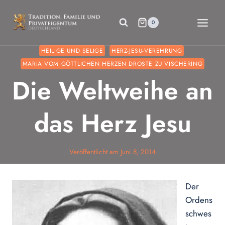
Zum
Inhalt
0
springen
HEILIGE UND SELIGE
HERZ-JESU-VEREHRUNG
MARIA VOM GÖTTLICHEN HERZEN DROSTE ZU VISCHERING
Die Weltweihe an
das Herz Jesu
Veröffentlicht am
Juni 8, 2014
Der
Ordens
schwes