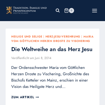
Zum
Inhalt
0
springen
HEILIGE UND SELIGE
|
HERZ-JESU-VEREHRUNG
|
MARIA
VOM GÖTTLICHEN HERZEN DROSTE ZU VISCHERING
Die Weltweihe an das Herz Jesu
Veröffentlicht am
Juni 8, 2014
Der Ordensschwester Maria vom Göttlichen
Herzen Droste zu Vischering, Großnichte des
Bischofs Ketteler von Mainz, erschien in einer
Vision das Heiligste Herz und…
DIE
ZUM ARTIKEL
WELTWEIHE