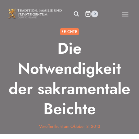
Zum
Inhalt
0
springen
BEICHTE
Die
Notwendigkeit
der sakramentale
Beichte
Veröffentlicht am
Oktober 3, 2013