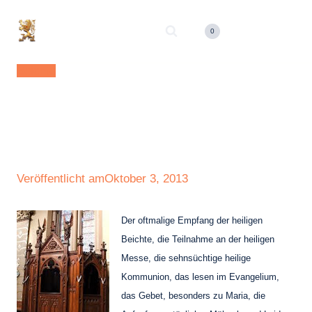
Zum
Inhalt
0
springen
Beichte
Die Heilige
Beichte
Veröffentlicht am
Oktober 3, 2013
Der oftmalige Empfang der heiligen
Beichte, die Teilnahme an der heiligen
Messe, die sehnsüchtige heilige
Kommunion, das lesen im Evangelium,
das Gebet, besonders zu Maria, die