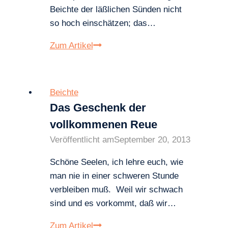
Beichte der läßlichen Sünden nicht
so hoch einschätzen; das…
Papst
Zum Artikel
Pius
XII.:
Nutzen
Beichte
und
Das Geschenk der
Notwendigkeit
vollkommenen Reue
der
Veröffentlicht am
September 20, 2013
häufigen
Beichte,
Schöne Seelen, ich lehre euch, wie
auch
man nie in einer schweren Stunde
der
verbleiben muß. Weil wir schwach
lässlichen
sind und es vorkommt, daß wir…
Sünden
Das
Zum Artikel