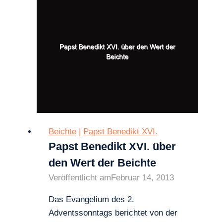
sakramentale
Beichte
Beichte
|
Papst Benedikt XVI.
Papst Benedikt XVI. über
den Wert der Beichte
Veröffentlicht am
Februar 14, 2013
Das Evangelium des 2.
Adventssonntags berichtet von der