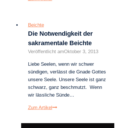
Geschenk
der
vollkommenen
Beichte
Reue
Die Notwendigkeit der
sakramentale Beichte
Veröffentlicht am
Oktober 3, 2013
Liebe Seelen, wenn wir schwer
sündigen, verlässt die Gnade Gottes
unsere Seele. Unsere Seele ist ganz
schwarz, ganz beschmutzt. Wenn
wir lässliche Sünde…
Die
Zum Artikel
Notwendigkeit
der