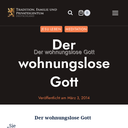
Zum
Inhalt
0
springen
JESU LEBEN
MEDITATION
Der
wohnungslose
Gott
Veröffentlicht am
März 3, 2014
Der wohnungslose Gott
„Sie