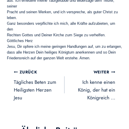
aus. Ich erneuere meine Taufgelübde und widersage dem Teufel,
seiner
Pracht und seinen Werken, und ich verspreche, als guter Christ zu
leben.
Ganz besonders verpflichte ich mich, alle Kräfte aufzubieten, um
den
Rechten Gottes und Deiner Kirche zum Siege zu verhelfen.
Göttliches Herz
Jesu, Dir opfere ich meine geringen Handlungen auf, um zu erlangen,
dass alle Herzen Dein heiliges Königtum anerkennen und so Dein
Friedensreich auf der ganzen Welt erstehe. Amen.
Beitragsnavigation
ZURÜCK
WEITER
Tägliches Beten zum
Ich kenne einen
Heiligsten Herzen
König, der hat ein
Jesu
Königreich …