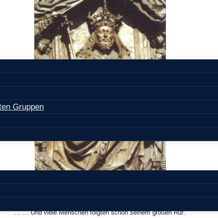
dten Gruppen
Ich kenne einen König, der hat ein Königreich.
Dort herrschet er mit Liebe und ist an Güte reich.
… … Und viele Menschen folgten schon seinem großen Ruf.