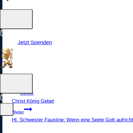
Kontakt
0
Jetzt Spenden
Beitragsnavigation
Zurück
0
Christ König Gebet
Weiter
Hl. Schwester Faustine: Wenn eine Seele Gott aufrichti