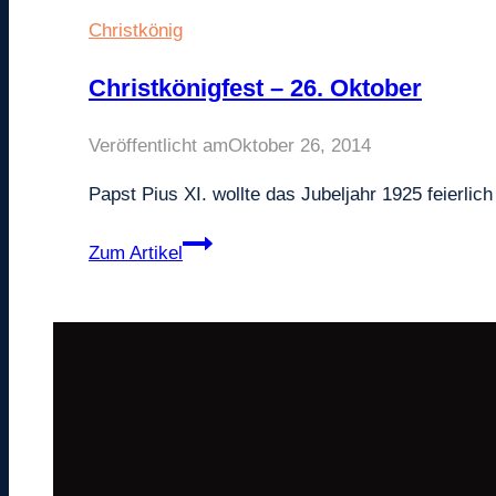
Christkönig
Christkönigfest – 26. Oktober
Veröffentlicht am
Oktober 26, 2014
Papst Pius XI. wollte das Jubeljahr 1925 feierli
Christkönigfest
Zum Artikel
–
26.
Oktober