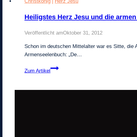
Christkönig
|
Herz Jesu
Heiligstes Herz Jesu und die armen
Veröffentlicht am
Oktober 31, 2012
Schon im deutschen Mittelalter war es Sitte, d
Armenseelenbuch: „De…
Heiligstes
Zum Artikel
Herz
Jesu
und
die
armen
Seelen
(Gebet)