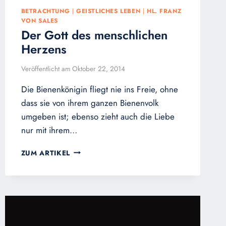
BETRACHTUNG
|
GEISTLICHES LEBEN
|
HL. FRANZ
VON SALES
Der Gott des menschlichen
Herzens
Veröffentlicht am
Oktober 22, 2014
Die Bienenkönigin fliegt nie ins Freie, ohne
dass sie von ihrem ganzen Bienenvolk
umgeben ist; ebenso zieht auch die Liebe
nur mit ihrem…
DER
ZUM ARTIKEL
GOTT
DES
MENSCHLICHEN
HERZENS