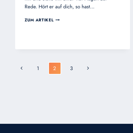
Rede. Hört er auf dich, so hast…
BRÜDERLICHE
ZUM ARTIKEL
ZURECHTWEISUNG
Seitennavigation
Vorherige
Nächste
1
2
3
Seite
Seite