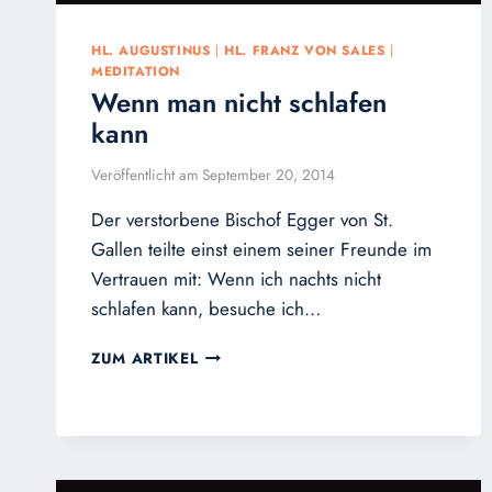
HL. AUGUSTINUS
|
HL. FRANZ VON SALES
|
MEDITATION
Wenn man nicht schlafen
kann
Veröffentlicht am
September 20, 2014
Der verstorbene Bischof Egger von St.
Gallen teilte einst einem seiner Freunde im
Vertrauen mit: Wenn ich nachts nicht
schlafen kann, besuche ich…
WENN
ZUM ARTIKEL
MAN
NICHT
SCHLAFEN
KANN