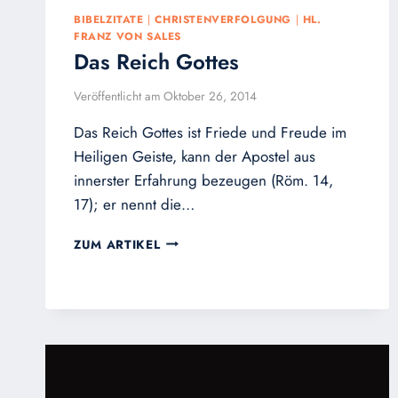
BIBELZITATE
|
CHRISTENVERFOLGUNG
|
HL.
FRANZ VON SALES
Das Reich Gottes
Veröffentlicht am
Oktober 26, 2014
Das Reich Gottes ist Friede und Freude im
Heiligen Geiste, kann der Apostel aus
innerster Erfahrung bezeugen (Röm. 14,
17); er nennt die…
DAS
ZUM ARTIKEL
REICH
GOTTES