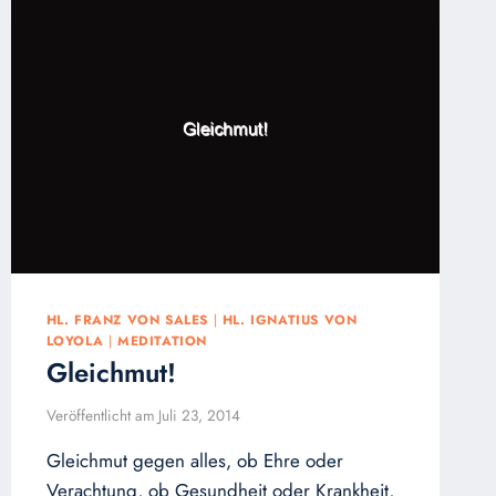
HL. FRANZ VON SALES
|
HL. IGNATIUS VON
LOYOLA
|
MEDITATION
Gleichmut!
Veröffentlicht am
Juli 23, 2014
Gleichmut gegen alles, ob Ehre oder
Verachtung, ob Gesundheit oder Krankheit,