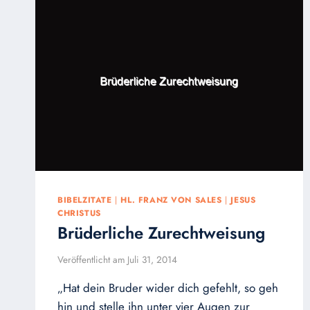
BIBELZITATE
|
HL. FRANZ VON SALES
|
JESUS
CHRISTUS
Brüderliche Zurechtweisung
Veröffentlicht am
Juli 31, 2014
„Hat dein Bruder wider dich gefehlt, so geh
hin und stelle ihn unter vier Augen zur