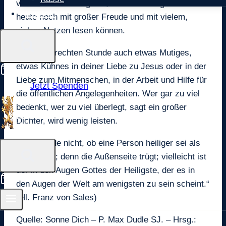
vortrefflicher Evangelist, dessen Evangelium wir
Kontakt
heute noch mit großer Freude und mit vielem,
vielem Nutzen lesen können.
Wage zur rechten Stunde auch etwas Mutiges,
etwas Kühnes in deiner Liebe zu Jesus oder in der
0
Liebe zum Mitmenschen, in der Arbeit und Hilfe für
Jetzt Spenden
die öffentlichen Angelegenheiten. Wer gar zu viel
bedenkt, wer zu viel überlegt, sagt ein großer
Dichter, wird wenig leisten.
„Entscheide nicht, ob eine Person heiliger sei als
die andere; denn die Außenseite trügt; vielleicht ist
der in den Augen Gottes der Heiligste, der es in
0
den Augen der Welt am wenigsten zu sein scheint.“
(Hl. Franz von Sales)
Quelle: Sonne Dich – P. Max Dudle SJ. – Hrsg.: