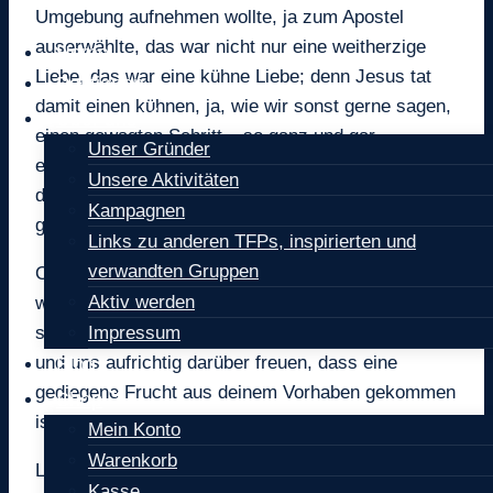
Umgebung aufnehmen wollte, ja zum Apostel
auserwählte, das war nicht nur eine weitherzige
Home
Liebe, das war eine kühne Liebe; denn Jesus tat
Petitionen
damit einen kühnen, ja, wie wir sonst gerne sagen,
Über uns
einen gewagten Schritt – so ganz und gar
Unser Gründer
eingerosteten Vorurteilen ins Gesicht schlagen –
Unsere Aktivitäten
dazu gehört nicht bloß eine große, sondern
Kampagnen
geradezu eine kühne Liebe.
Links zu anderen TFPs, inspirierten und
verwandten Gruppen
O Jesus, unendlich gütiger, aber auch unendlich
Aktiv werden
weiser und barmherziger Erlöser, wir können nur
staunen und diese unendlich kühne Tat bewundern
Impressum
und uns aufrichtig darüber freuen, dass eine
Blog
gediegene Frucht aus deinem Vorhaben gekommen
Shop
ist.
Mein Konto
Warenkorb
Levi wurde Mathäus, ein Apostel und ein
Kasse