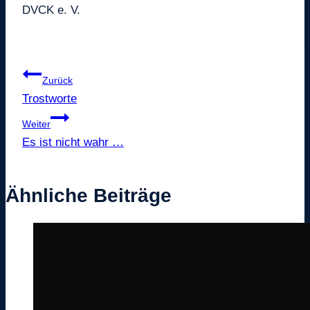
DVCK e. V.
Beitragsnavigation
Zurück
Trostworte
Weiter
Es ist nicht wahr …
Ähnliche Beiträge