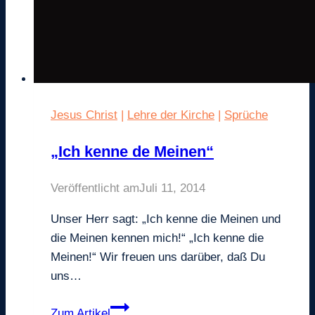
Jesus Christ
|
Lehre der Kirche
|
Sprüche
„Ich kenne de Meinen“
Veröffentlicht am
Juli 11, 2014
Unser Herr sagt: „Ich kenne die Meinen und
die Meinen kennen mich!“ „Ich kenne die
Meinen!“ Wir freuen uns darüber, daß Du
uns…
„Ich
Zum Artikel