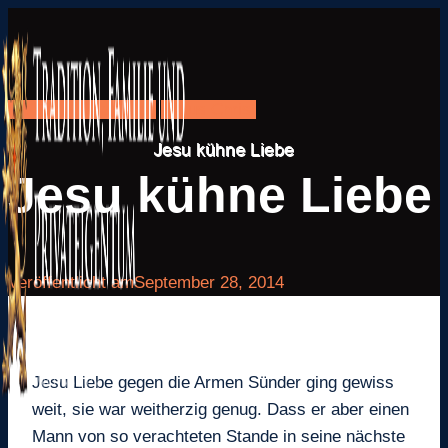
Zum
Inhalt
springen
Hl. Franz von Sales
Jesus Christ
Jesu kühne Liebe
Veröffentlicht am
September 28, 2014
Jesu Liebe gegen die Armen Sünder ging gewiss
weit, sie war weitherzig genug. Dass er aber einen
Mann von so verachteten Stande in seine nächste