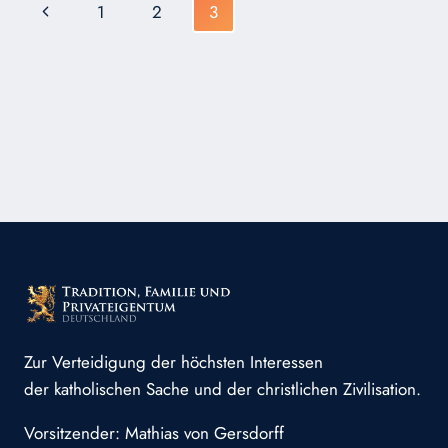
Seitennavigation
Vorherige
1
2
3
ROMTREUE
PRIESTER
Seite
Zur Verteidigung der höchsten Interessen
der katholischen Sache und der christlichen Zivilisation.
Vorsitzender: Mathias von Gersdorff