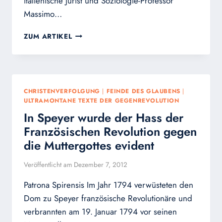
italienische Jurist und Soziologie-Professor
Massimo…
2012
ZUM ARTIKEL
WURDEN
ÜBER
100.000
CHRISTEN
WELTWEIT
CHRISTENVERFOLGUNG
|
FEINDE DES GLAUBENS
|
WEGEN
ULTRAMONTANE TEXTE DER GEGENREVOLUTION
IHRES
In Speyer wurde der Hass der
GLAUBENS
ERMORDET
Französischen Revolution gegen
die Muttergottes evident
Veröffentlicht am
Dezember 7, 2012
Patrona Spirensis Im Jahr 1794 verwüsteten den
Dom zu Speyer französische Revolutionäre und
verbrannten am 19. Januar 1794 vor seinen