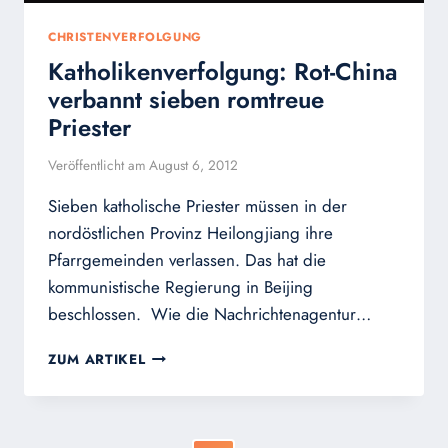
CHRISTENVERFOLGUNG
Katholikenverfolgung: Rot-China
verbannt sieben romtreue
Priester
Veröffentlicht am
August 6, 2012
Sieben katholische Priester müssen in der
nordöstlichen Provinz Heilongjiang ihre
Pfarrgemeinden verlassen. Das hat die
kommunistische Regierung in Beijing
beschlossen. Wie die Nachrichtenagentur…
KATHOLIKENVERFOLGUNG:
ZUM ARTIKEL
ROT-
CHINA
VERBANNT
SIEBEN