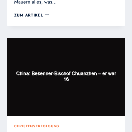
Mauern alles, was…
IN
ZUM ARTIKEL
SPEYER
WURDE
DER
HASS
DER
FRANZÖSISCHEN
REVOLUTION
GEGEN
DIE
MUTTERGOTTES
EVIDENT
CHRISTENVERFOLGUNG