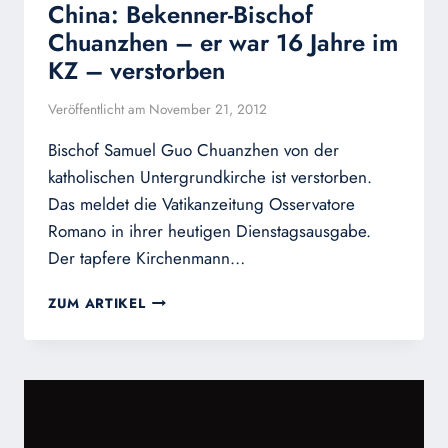
China: Bekenner-Bischof
Chuanzhen – er war 16 Jahre im
KZ – verstorben
Veröffentlicht am
November 21, 2012
Bischof Samuel Guo Chuanzhen von der
katholischen Untergrundkirche ist verstorben.
Das meldet die Vatikanzeitung Osservatore
Romano in ihrer heutigen Dienstagsausgabe.
Der tapfere Kirchenmann…
CHINA:
ZUM ARTIKEL
BEKENNER-
BISCHOF
CHUANZHEN
–
ER
WAR
16