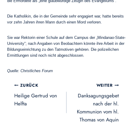
die Ermordete als „eine glaubwürdige Zeugin des Evangeliums“.
Die Katholikin, die in der Gemeinde sehr engagiert war, hatte bereits
vor zehn Jahren ihren Mann durch einen Mord verloren.
Sie war Rektorin einer Schule auf dem Campus der „Mindanao-State-
University“; nach Angaben von Beobachtern könnte ihre Arbeit in der
Bildungseinrichtung zu den Tatmotiven gehören. Die polizeilichen
Ermittlungen sind noch nicht abgeschlossen.
Quelle: Christliches Forum
Beitragsnavigation
ZURÜCK
WEITER
Heilige Gertrud von
Danksagungsgebet
Helfta
nach der hl.
Kommunion vom hl.
Thomas von Aquin