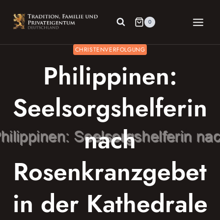
Zum
Inhalt
0
springen
CHRISTENVERFOLGUNG
Philippinen:
Seelsorgshelferin
nach
Rosenkranzgebet
in der Kathedrale