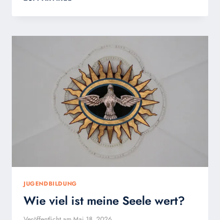
VULGARITÄT
+
NACKTHEIT
UND
DIE
SÜNDE
GEGEN
DEN
HEILIGEN
GEIST
JUGENDBILDUNG
Wie viel ist meine Seele wert?
Veröffentlicht am
Mai 18, 2026