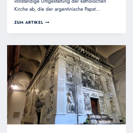
vollständige Umgestaltung der katholischen
Kirche ab, die der argentinische Papst…
BERICHT
ZUM ARTIKEL
DER
STUDIENGRUPPE
9
DER
SYNODE
DER
SYNODALITÄT
BEFÜRWORTET
HOMOSEXUELLE
SÜNDE