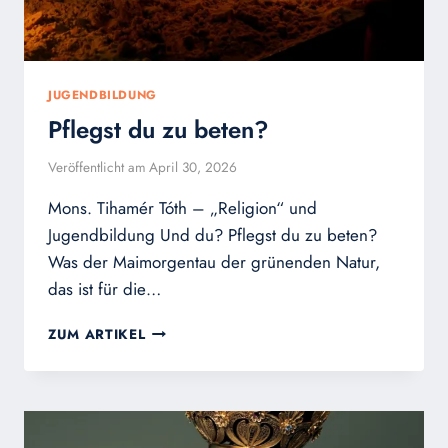
JUGENDBILDUNG
Pflegst du zu beten?
Veröffentlicht am
April 30, 2026
Mons. Tihamér Tóth – „Religion“ und
Jugendbildung Und du? Pflegst du zu beten?
Was der Maimorgentau der grünenden Natur,
das ist für die…
PFLEGST
ZUM ARTIKEL
DU
ZU
BETEN?