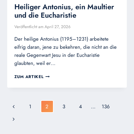
Heiliger Antonius, ein Maultier
und die Eucharistie
Veröffentlicht am
April 27, 2026
Der heilige Antonius (1195–1231) arbeitete
eifrig daran, jene zu bekehren, die nicht an die
reale Gegenwart Jesu in der Eucharistie
glaubten, weil er…
HEILIGER
ZUM ARTIKEL
ANTONIUS,
EIN
MAULTIER
UND
Seitennavigation
Vorherige
1
2
3
4
…
136
DIE
EUCHARISTIE
Seite
Nächste
Seite