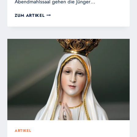
Abendmahlssaal gehen die Jünger…
PFINGSTEN,
ZUM ARTIKEL
EIN
WENDEPUNKT
IN
DER
HEILSGESCHICHTE
ARTIKEL