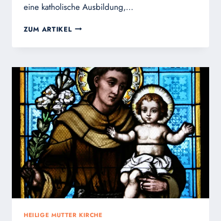
eine katholische Ausbildung,…
KARDINAL
ZUM ARTIKEL
BURKE
ERÖFFNET
DEN
NEUEN
ANBAU
DER
ST.
LOUIS
OF
MONTFORT
ACADEMY
HEILIGE MUTTER KIRCHE