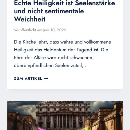
Echte Heiligkeit ist Seelenstärke
und nicht sentimentale
Weichheit
Veröffentlicht am
Juni 10, 2026
Die Kirche lehrt, dass wahre und vollkommene
Heiligkeit das Heldentum der Tugend ist. Die
Ehre der Altäre wird nicht schwachen,
überempfindlichen Seelen zuteil,…
ECHTE
ZUM ARTIKEL
HEILIGKEIT
IST
SEELENSTÄRKE
UND
NICHT
SENTIMENTALE
WEICHHEIT