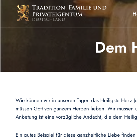
Zum
Inhalt
H
springen
Dem H
Wie können wir in unseren Tagen das Heiligste Herz J
müssen Gott von ganzem Herzen lieben. Wir müssen u
Anbetung ist eine vorzügliche Andacht, die dem Heilig
Ein gutes Beispiel für diese ganzheitliche Liebe finden