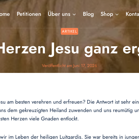
ome
Petitionen
Über uns
Blog
Shop
Konta
ARTIKEL
erzen Jesu ganz e
Veröffentlicht am
Juni 17, 2026
esu am besten verehren und erfreuen? Die Antwort ist sehr ei
ns dem gekreuzigten Heiland zuwenden und uns reumütig und
sten Herzen viele Gnaden entlockt.
 wir im Leben der heiligen Luitgardis. Sie war bereits in jung