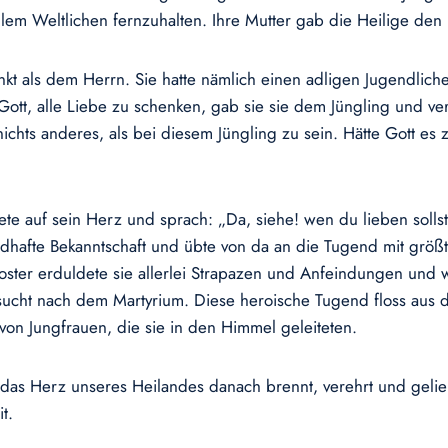
lem Weltlichen fernzuhalten. Ihre Mutter gab die Heilige den 
t als dem Herrn. Sie hatte nämlich einen adligen Jugendliche
ott, alle Liebe zu schenken, gab sie sie dem Jüngling und ve
 nichts anderes, als bei diesem Jüngling zu sein. Hätte Gott e
tete auf sein Herz und sprach: „Da, siehe! wen du lieben soll
ndhafte Bekanntschaft und übte von da an die Tugend mit größ
oster erduldete sie allerlei Strapazen und Anfeindungen und w
nsucht nach dem Martyrium. Diese heroische Tugend floss aus d
 von Jungfrauen, die sie in den Himmel geleiteten.
das Herz unseres Heilandes danach brennt, verehrt und gelieb
it.