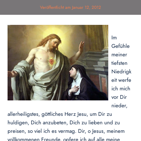
Veröffentlicht am
Januar 12, 2012
Im
Gefühle
meiner
tiefsten
Niedrigk
eit werfe
ich mich
vor Dir
nieder,
allerheiligstes, göttliches Herz Jesu, um Dir zu
huldigen, Dich anzubeten, Dich zu lieben und zu
preisen, so viel ich es vermag. Dir, o Jesus, meinem
vollkommenen Freunde, opfere ich auf alle meine