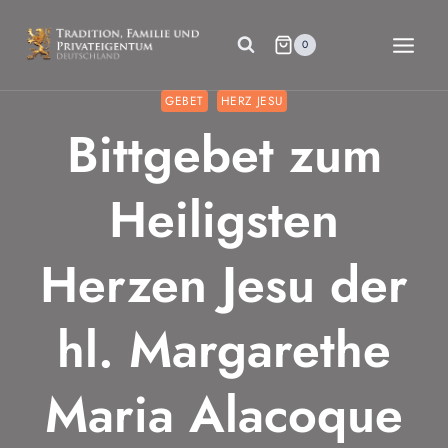
Zum
Inhalt
0
springen
GEBET
HERZ JESU
Bittgebet zum
Heiligsten
Herzen Jesu der
hl. Margarethe
Maria Alacoque