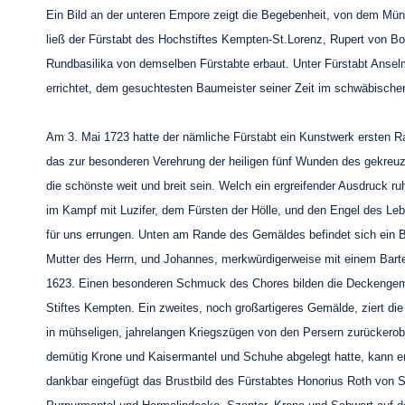
Ein Bild an der unteren Empore zeigt die Begebenheit, von dem Münc
ließ der Fürstabt des Hochstiftes Kempten-St.Lorenz, Rupert von Bo
Rundbasilika von demselben Fürstabte erbaut. Unter Fürstabt Anse
errichtet, dem gesuchtesten Baumeister seiner Zeit im schwäbisch
Am 3. Mai 1723 hatte der nämliche Fürstabt ein Kunstwerk ersten R
das zur besonderen Verehrung der heiligen fünf Wunden des gekreuzi
die schönste weit und breit sein. Welch ein ergreifender Ausdruck ru
im Kampf mit Luzifer, dem Fürsten der Hölle, und den Engel des Le
für uns errungen. Unten am Rande des Gemäldes befindet sich ein B
Mutter des Herrn, und Johannes, merkwürdigerweise mit einem Bart
1623. Einen besonderen Schmuck des Chores bilden die Deckengemäl
Stiftes Kempten. Ein zweites, noch großartigeres Gemälde, ziert d
in mühseligen, jahrelangen Kriegszügen von den Persern zurückerobe
demütig Krone und Kaisermantel und Schuhe abgelegt hatte, kann er
dankbar eingefügt das Brustbild des Fürstabtes Honorius Roth von S