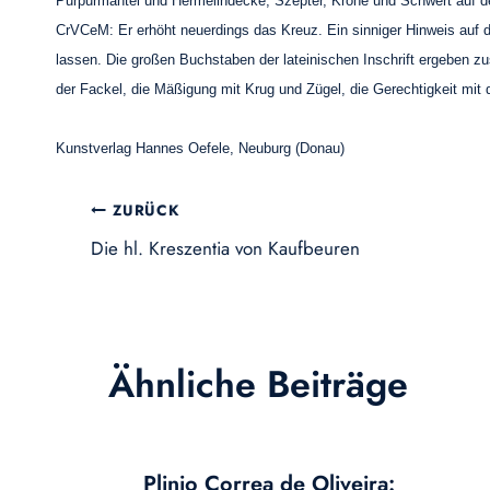
Purpurmantel und Hermelindecke, Szepter, Krone und Schwert auf de
CrVCeM: Er erhöht neuerdings das Kreuz. Ein sinniger Hinweis auf d
lassen. Die großen Buchstaben der lateinischen Inschrift ergeben
der Fackel, die Mäßigung mit Krug und Zügel, die Gerechtigkeit mi
Kunstverlag Hannes Oefele, Neuburg (Donau)
Beitragsnavigation
ZURÜCK
Die hl. Kreszentia von Kaufbeuren
Ähnliche Beiträge
Plinio Correa de Oliveira: