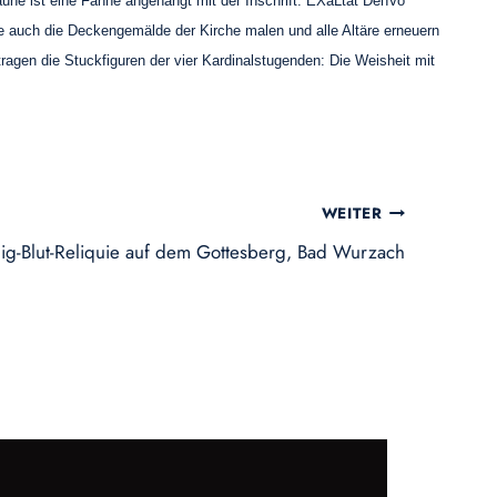
une ist eine Fahne angehängt mit der Inschrift: EXaLtat DenVo
te auch die Deckengemälde der Kirche malen und alle Altäre erneuern
gen die Stuckfiguren der vier Kardinalstugenden: Die Weisheit mit
WEITER
lig-Blut-Reliquie auf dem Gottesberg, Bad Wurzach