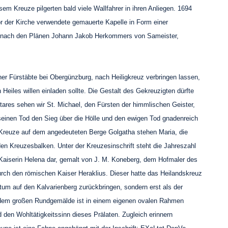
 Kreuze pilgerten bald viele Wallfahrer in ihren Anliegen. 1694
or der Kirche verwendete gemauerte Kapelle in Form einer
che nach den Plänen Johann Jakob Herkommers von Sameister,
er Fürstäbte bei Obergünzburg, nach Heiligkreuz verbringen lassen,
eiles willen einladen sollte. Die Gestalt des Gekreuzigten dürfte
altares sehen wir St. Michael, den Fürsten der himmlischen Geister,
seinen Tod den Sieg über die Hölle und den ewigen Tod gnadenreich
m Kreuze auf dem angedeuteten Berge Golgatha stehen Maria, die
 Kreuzesbalken. Unter der Kreuzesinschrift steht die Jahreszahl
Kaiserin Helena dar, gemalt von J. M. Koneberg, dem Hofmaler des
rch den römischen Kaiser Heraklius. Dieser hatte das Heilandskreuz
tum auf den Kalvarienberg zurückbringen, sondern erst als der
In dem großen Rundgemälde ist in einem eigenen ovalen Rahmen
den Wohltätigkeitssinn dieses Prälaten. Zugleich erinnern