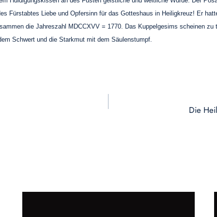
m Huldigungskissen an des Füsten geistliche und weltliche Würde. Der Posa
es Fürstabtes Liebe und Opfersinn für das Gotteshaus in Heiligkreuz! Er hat
 zusammen die Jahreszahl MDCCXVV = 1770. Das Kuppelgesims scheinen zu tra
t dem Schwert und die Starkmut mit dem Säulenstumpf.
Die Hei