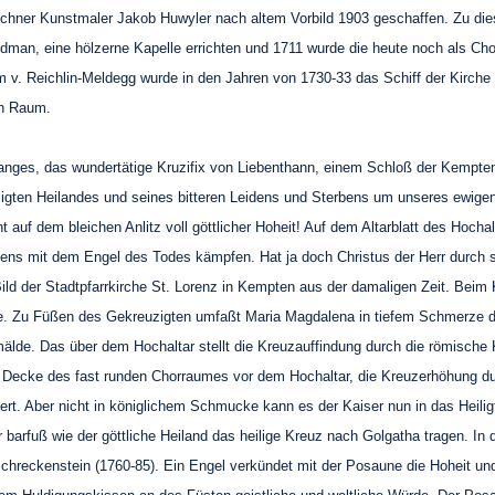
hner Kunstmaler Jakob Huwyler nach altem Vorbild 1903 geschaffen. Zu diesem
dman, eine hölzerne Kapelle errichten und 1711 wurde die heute noch als Ch
lm v. Reichlin-Meldegg wurde in den Jahren von 1730-33 das Schiff der Kir
en Raum.
anges, das wundertätige Kruzifix von Liebenthann, einem Schloß der Kempten
gten Heilandes und seines bitteren Leidens und Sterbens um unseres ewigen H
ht auf dem bleichen Anlitz voll göttlicher Hoheit! Auf dem Altarblatt des Hoch
bens mit dem Engel des Todes kämpfen. Hat ja doch Christus der Herr durch 
ild der Stadtpfarrkirche St. Lorenz in Kempten aus der damaligen Zeit. Bei
e. Zu Füßen des Gekreuzigten umfaßt Maria Magdalena in tiefem Schmerze den
de. Das über dem Hochaltar stellt die Kreuzauffindung durch die römische 
ie Decke des fast runden Chorraumes vor dem Hochaltar, die Kreuzerhöhung du
rt. Aber nicht in königlichem Schmucke kann es der Kaiser nun in das Heilig
 barfuß wie der göttliche Heiland das heilige Kreuz nach Golgatha tragen. 
chreckenstein (1760-85). Ein Engel verkündet mit der Posaune die Hoheit und 