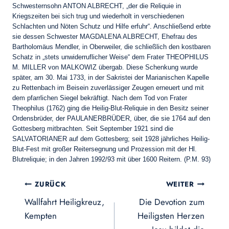
Schwesternsohn ANTON ALBRECHT, „der die Reliquie in
Kriegszeiten bei sich trug und wiederholt in verschiedenen
Schlachten und Nöten Schutz und Hilfe erfuhr“. Anschließend erbte
sie dessen Schwester MAGDALENA ALBRECHT, Ehefrau des
Bartholomäus Mendler, in Oberweiler, die schließlich den kostbaren
Schatz in „stets unwiderruflicher Weise“ dem Frater THEOPHILUS
M. MILLER von MALKOWIZ übergab. Diese Schenkung wurde
später, am 30. Mai 1733, in der Sakristei der Marianischen Kapelle
zu Rettenbach im Beisein zuverlässiger Zeugen erneuert und mit
dem pfarrlichen Siegel bekräftigt. Nach dem Tod von Frater
Theophilus (1762) ging die Heilig-Blut-Reliquie in den Besitz seiner
Ordensbrüder, der PAULANERBRÜDER, über, die sie 1764 auf den
Gottesberg mitbrachten. Seit September 1921 sind die
SALVATORIANER auf dem Gottesberg; seit 1928 jährliches Heilig-
Blut-Fest mit großer Reitersegnung und Prozession mit der Hl.
Blutreliquie; in den Jahren 1992/93 mit über 1600 Reitern. (P.M. 93)
Beitragsnavigation
ZURÜCK
WEITER
Wallfahrt Heiligkreuz,
Die Devotion zum
Kempten
Heiligsten Herzen