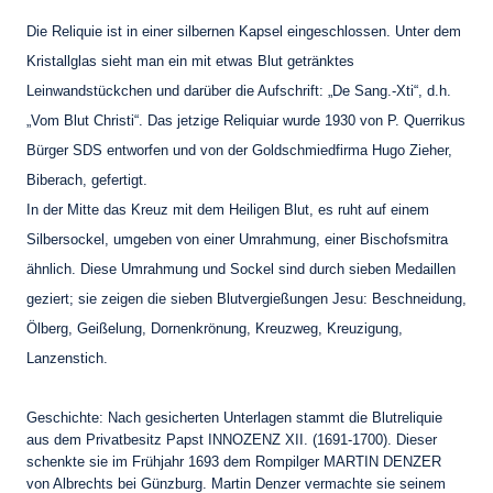
Die Reliquie ist in einer silbernen Kapsel eingeschlossen. Unter dem
Kristallglas sieht man ein mit etwas Blut getränktes
Leinwandstückchen und darüber die Aufschrift: „De Sang.-Xti“, d.h.
„Vom Blut Christi“. Das jetzige Reliquiar wurde 1930 von P. Querrikus
Bürger SDS entworfen und von der Goldschmiedfirma Hugo Zieher,
Biberach, gefertigt.
In der Mitte das Kreuz mit dem Heiligen Blut, es ruht auf einem
Silbersockel, umgeben von einer Umrahmung, einer Bischofsmitra
ähnlich. Diese Umrahmung und Sockel sind durch sieben Medaillen
geziert; sie zeigen die sieben Blutvergießungen Jesu: Beschneidung,
Ölberg, Geißelung, Dornenkrönung, Kreuzweg, Kreuzigung,
Lanzenstich.
Geschichte: Nach gesicherten Unterlagen stammt die Blutreliquie
aus dem Privatbesitz Papst INNOZENZ XII. (1691-1700). Dieser
schenkte sie im Frühjahr 1693 dem Rompilger MARTIN DENZER
von Albrechts bei Günzburg. Martin Denzer vermachte sie seinem