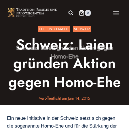
Zum
Inhalt
0
springen
EHE UND FAMILIE
SCHWEIZ
Schweiz: Laien
gründen Aktion
gegen Homo-Ehe
Veröffentlicht am
Juni 14, 2015
Ein neue Initiative in der Schweiz setzt sich gegen
die sogenannte Homo-Ehe und für die Stärkung der