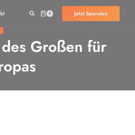
kt
Jetzt Spenden
0
.
s des Großen für
uropas