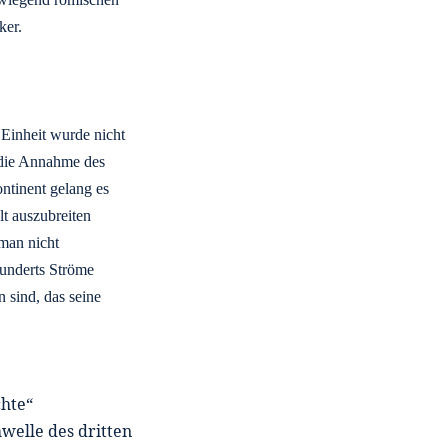
ker.
Einheit wurde nicht
 die Annahme des
ntinent gelang es
lt auszubreiten
man nicht
hunderts Ströme
 sind, das seine
chte“
hwelle des dritten