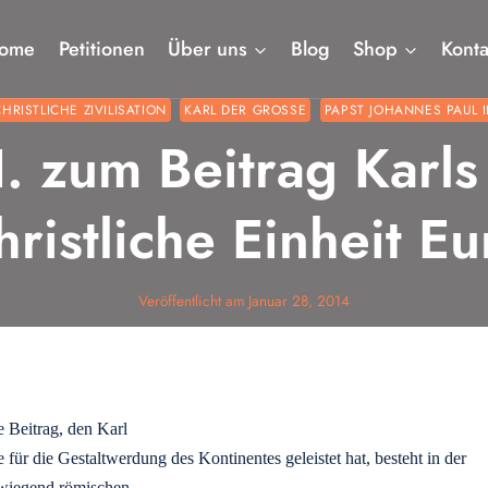
ome
Petitionen
Über uns
Blog
Shop
Konta
CHRISTLICHE ZIVILISATION
KARL DER GROSSE
PAPST JOHANNES PAUL II
I. zum Beitrag Karl
hristliche Einheit E
Veröffentlicht am
Januar 28, 2014
 Beitrag, den Karl
 für die Gestaltwerdung des Kontinentes geleistet hat, besteht in der
rwiegend römischen