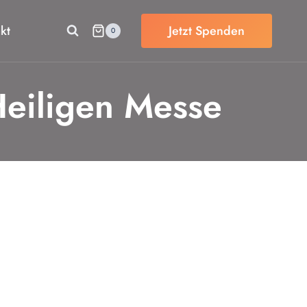
kt
Jetzt Spenden
0
Heiligen Messe