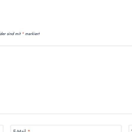
lder sind mit
*
markiert
E-Mail
*