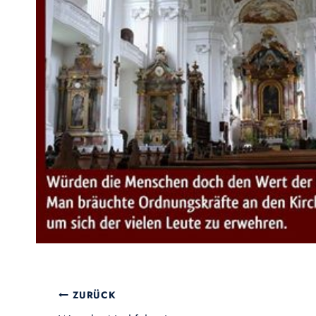
Beitragsnavigation
ZURÜCK